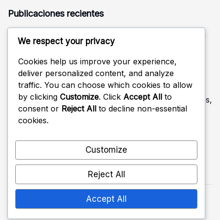
Publicaciones recientes
Concha Defensiva: Estructura, Movimiento, Comunicación
We respect your privacy
Comunicación Post-Juego en la Defensa de Voleibol:
Análisis, Ajustes, Estrategias
Cookies help us improve your experience,
deliver personalized content, and analyze
Posicionamiento Base para la Defensa en Voleibol:
traffic. You can choose which cookies to allow
Preparación, Trabajo de Pies, Equilibrio
by clicking
Customize
. Click
Accept All
to
Comunicación No Verbal en la Defensa del Voleibol: Gestos,
consent or
Reject All
to decline non-essential
Señales, Estrategias
cookies.
Comunicación Durante el Juego en la Defensa de Voleibol:
Estrategias, Efectividad, Roles
Customize
Reject All
Accept All
Copyright 2026 —
cioce.es
. All rights reserved.
Shopwell WordPress Theme