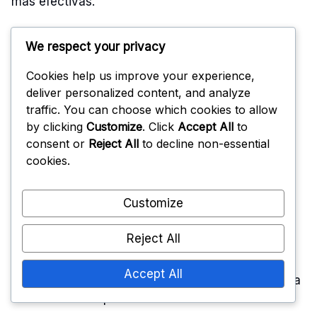
más efectivas.
Estrategias para
We respect your privacy
modificar el
Cookies help us improve your experience,
deliver personalized content, and analyze
posicionamiento en
traffic. You can choose which cookies to allow
by clicking
Customize
. Click
Accept All
to
medio del juego
consent or
Reject All
to decline non-essential
cookies.
Las estrategias de reposicionamiento son
Customize
esenciales para adaptarse al flujo del juego. Los
jugadores deben estar al tanto de su entorno y
Reject All
ajustar sus posiciones según la trayectoria del
balón y la configuración ofensiva. Esto puede
Accept All
significar acercarse más a la red o retroceder para
cubrir tiros más profundos.